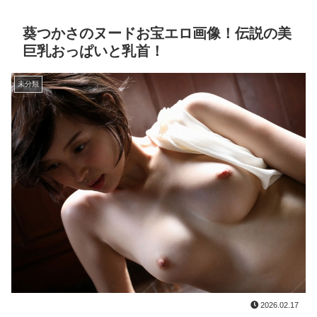
葵つかさのヌードお宝エロ画像！伝説の美
巨乳おっぱいと乳首！
未分類
2026.02.17