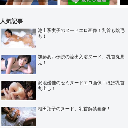
人気記事
池上季実子のヌードエロ画像！乳首も陰毛
も！
加藤あい伝説の流出入浴ヌード、乳首丸見
え！
沢地優佳のセミヌードエロ画像！ほぼ乳首
丸出し！
相田翔子のヌード、乳首解禁画像！