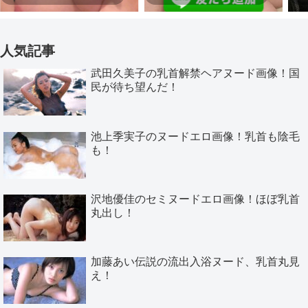
人気記事
武田久美子の乳首解禁ヘアヌード画像！国
民が待ち望んだ！
池上季実子のヌードエロ画像！乳首も陰毛
も！
沢地優佳のセミヌードエロ画像！ほぼ乳首
丸出し！
加藤あい伝説の流出入浴ヌード、乳首丸見
え！