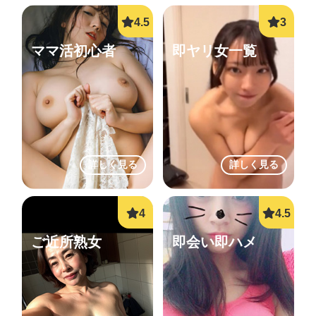
ママ活初心者
即ヤリ女一覧
詳しく見る
詳しく見る
ご近所熟女
即会い即ハメ