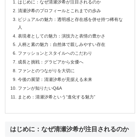
はじめに：なぜ清瀬汐希が注目されるのか
清瀬汐希のプロフィールとこれまでの歩み
ビジュアルの魅力：透明感と存在感を併せ持つ稀有な
人
表現者としての魅力：演技力と表情の豊かさ
人柄と素の魅力：自然体で親しみやすい存在
詳しく見る
詳しく見る
ファッションとスタイルへのこだわり
成長と挑戦：グラビアから女優へ
ファンとのつながりを大切に
今後の展望：清瀬汐希が見据える未来
オナ配信中ー
最強Hアプリ
ファンが知りたいQ&A
まとめ：清瀬汐希という“進化する魅力”
はじめに：なぜ清瀬汐希が注目されるのか
詳しく見る
詳しく見る