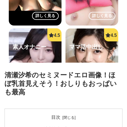
詳しく見る
詳しく見る
素人オナニー
ママ活中出し
清瀬汐希のセミヌードエロ画像！ほ
ぼ乳首見えそう！おしりもおっぱい
も最高
詳しく見る
詳しく見る
目次
LINEセフレ
ご近所即ヤリ