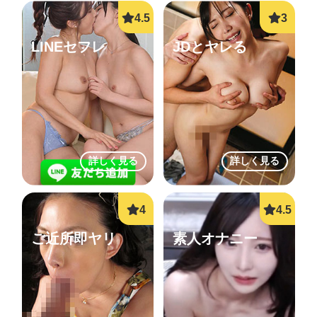
LINEセフレ
JDとヤレる
詳しく見る
詳しく見る
ご近所即ヤリ
素人オナニー