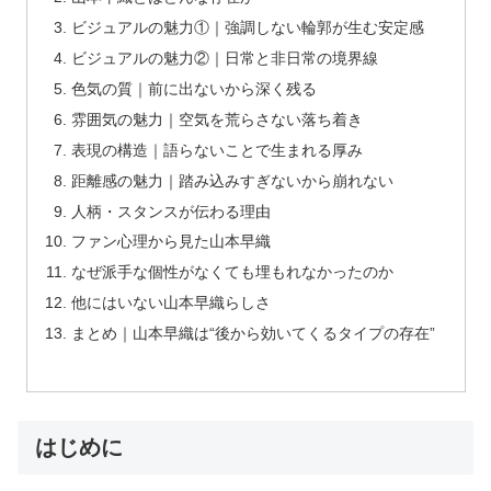
ビジュアルの魅力①｜強調しない輪郭が生む安定感
ビジュアルの魅力②｜日常と非日常の境界線
色気の質｜前に出ないから深く残る
雰囲気の魅力｜空気を荒らさない落ち着き
表現の構造｜語らないことで生まれる厚み
詳しく見る
詳しく見る
距離感の魅力｜踏み込みすぎないから崩れない
人柄・スタンスが伝わる理由
ファン心理から見た山本早織
なぜ派手な個性がなくても埋もれなかったのか
学生とヤレる
オナ配信中ー
他にはいない山本早織らしさ
まとめ｜山本早織は“後から効いてくるタイプの存在”
はじめに
詳しく見る
詳しく見る