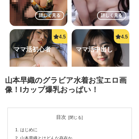
詳しく見る
詳しく見る
ママ活初心者
ママ活中出し
山本早織のグラビア水着お宝エロ画
像！Iカップ爆乳おっぱい！
詳しく見る
詳しく見る
目次
はじめに
夜遊びババア
エログルLIVE
山本早織とはどんな存在か