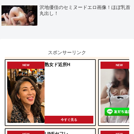
沢地優佳のセミヌードエロ画像！ほぼ乳首
丸出し！
スポンサーリンク
熟女ド近所H
NEW
NEW
今すぐ見る
LINEセフレ