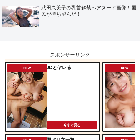
武田久美子の乳首解禁ヘアヌード画像！国
民が待ち望んだ！
スポンサーリンク
JDとヤレる
NEW
NEW
今すぐ見る
即ヤリ女一覧