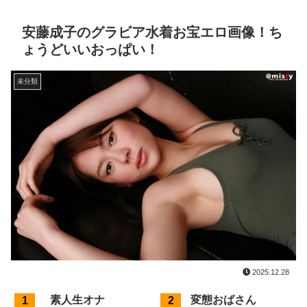
安藤成子のグラビア水着お宝エロ画像！ち
ょうどいいおっぱい！
未分類
2025.12.28
素人生オナ
変態おばさん