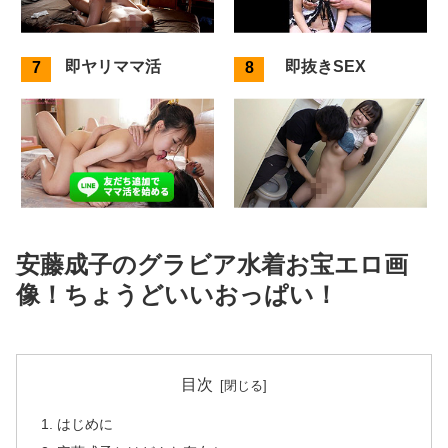
即ヤリママ活
即抜きSEX
安藤成子のグラビア水着お宝エロ画
像！ちょうどいいおっぱい！
目次
はじめに